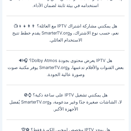
استخدامه في بيئة ثابتة لضمان الأداء.
هل يمكنني مشاركة اشتراك IPTV مع العائلة؟ 👨‍👩‍👧‍👦📺
نعم، حسب نوع الاشتراك، وSmarterTV.org يقدم خطط تتيح
الاستخدام العائلي.
هل IPTV يعرض محتوى بجودة Dolby Atmos؟ 🎧🔊
بعض القنوات والأفلام تدعمها، وSmarterTV.org يوفر مكتبة صوت
وصورة عالية الجودة.
هل يمكنني تشغيل IPTV على ساعة ذكية؟ ⌚🚫
لا، الشاشات صغيرة جدًا وغير مدعومة، وSmarterTV.org يُفضل
الأجهزة الأكبر.
هل يوجد IPTV مخصص لمحبي الكورة فقط؟ ⚽🏆