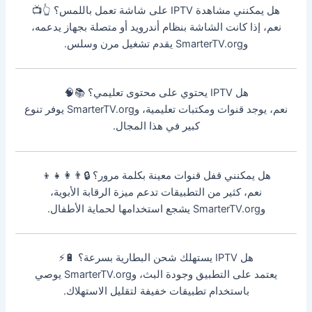
هل يمكنني مشاهدة IPTV على شاشة تعمل باللمس؟ 👆📺
نعم، إذا كانت الشاشة بنظام أندرويد أو متصلة بجهاز يدعمه،
وSmarterTV.org يقدم تشغيل مرن وسلس.
هل IPTV يحتوي على محتوى تعليمي؟ 📚🧠
نعم، يوجد قنوات ومكتبات تعليمية، وSmarterTV.org يوفر تنوع
كبير في هذا المجال.
هل يمكنني قفل قنوات معينة بكلمة مرور؟ 🔒👨‍👩‍👧‍👦
نعم، كثير من التطبيقات تدعم ميزة الرقابة الأبوية،
وSmarterTV.org يشجع استخدامها لحماية الأطفال.
هل IPTV يستهلك شحن البطارية بسرعة؟ 🔋⚡
يعتمد على التطبيق وجودة البث، وSmarterTV.org يوصي
باستخدام تطبيقات خفيفة لتقليل الاستهلاك.