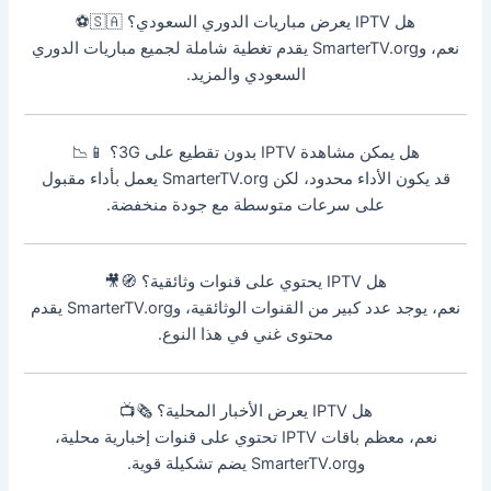
هل IPTV يعرض مباريات الدوري السعودي؟ 🇸🇦⚽
نعم، وSmarterTV.org يقدم تغطية شاملة لجميع مباريات الدوري
السعودي والمزيد.
هل يمكن مشاهدة IPTV بدون تقطيع على 3G؟ 📱📉
قد يكون الأداء محدود، لكن SmarterTV.org يعمل بأداء مقبول
على سرعات متوسطة مع جودة منخفضة.
هل IPTV يحتوي على قنوات وثائقية؟ 🧭🎥
نعم، يوجد عدد كبير من القنوات الوثائقية، وSmarterTV.org يقدم
محتوى غني في هذا النوع.
هل IPTV يعرض الأخبار المحلية؟ 🗞️📺
نعم، معظم باقات IPTV تحتوي على قنوات إخبارية محلية،
وSmarterTV.org يضم تشكيلة قوية.