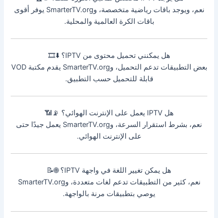
نعم، ويوجد باقات رياضية متخصصة، وSmarterTV.org يوفر أقوى
باقات الكرة العالمية والمحلية.
هل يمكنني تحميل محتوى من IPTV؟ ⬇️🎞️
بعض التطبيقات تدعم التحميل، وSmarterTV.org يقدم مكتبة VOD
قابلة للتحميل حسب التطبيق.
هل IPTV يعمل على الإنترنت الهوائي؟ 📡📶
نعم، بشرط استقرار السرعة، وSmarterTV.org يعمل جيدًا حتى
على الإنترنت الهوائي.
هل يمكن تغيير اللغة في واجهة IPTV؟ 🌐📝
نعم، كثير من التطبيقات تدعم لغات متعددة، وSmarterTV.org
يوصي بتطبيقات مرنة بالواجهة.