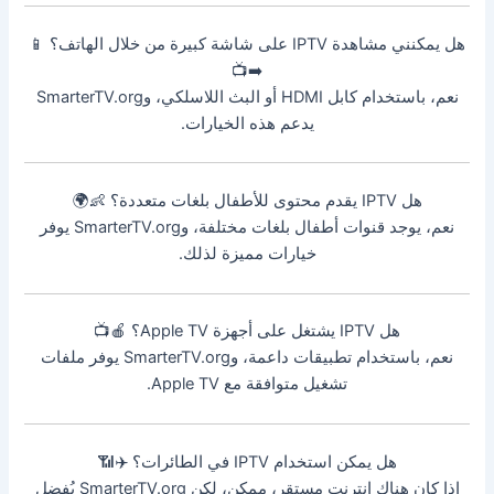
هل يمكنني مشاهدة IPTV على شاشة كبيرة من خلال الهاتف؟ 📱
➡️📺
نعم، باستخدام كابل HDMI أو البث اللاسلكي، وSmarterTV.org
يدعم هذه الخيارات.
هل IPTV يقدم محتوى للأطفال بلغات متعددة؟ 👶🌍
نعم، يوجد قنوات أطفال بلغات مختلفة، وSmarterTV.org يوفر
خيارات مميزة لذلك.
هل IPTV يشتغل على أجهزة Apple TV؟ 🍎📺
نعم، باستخدام تطبيقات داعمة، وSmarterTV.org يوفر ملفات
تشغيل متوافقة مع Apple TV.
هل يمكن استخدام IPTV في الطائرات؟ ✈️📶
إذا كان هناك إنترنت مستقر، ممكن، لكن SmarterTV.org يُفضل