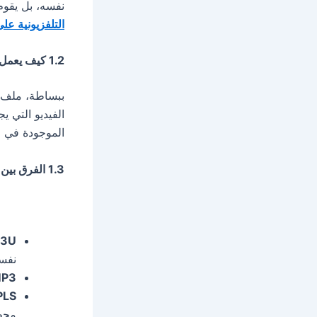
نفسه، بل يقوم
التلفزيونية على
1.2 كيف يعمل ملف M3U؟
الموجودة في ا
1.3 الفرق بين M3U و MP3 و PLS
3U
نفس
P3
PLS
محطا