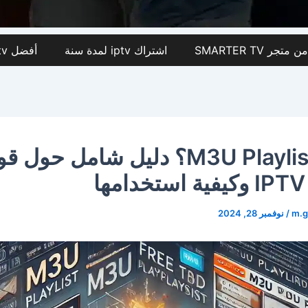
اشتراك iptv لمدة سنة
أفضل iptv في السعودية
ما هو M3U Playlist؟ دليل شامل حول 
ا
m.
/
نوفمبر 28, 2024