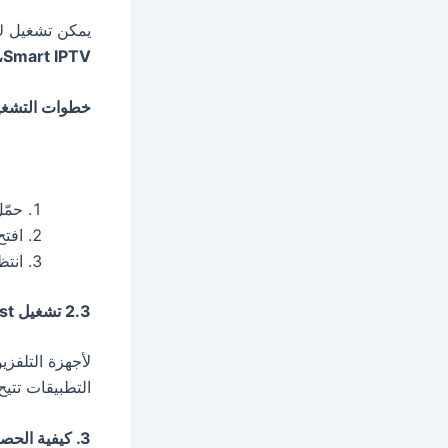
يمكن تشغيل M3U على الهواتف الذكية باستخدام تطبيقات مثل
Smart IPTV، أو VLC Mobile
خطوات التشغيل على droid
حمّل تطب
افتح ال
انتظ
2.3 تشغيل M3U Playlist على أجهزة التلفزيون الذكية (Smart TV & FireStick)
لأجهزة التلفز
التطبيقات تتيح لك إدخال قائمة 
3. كيفية الحصول على M3U Playlist؟