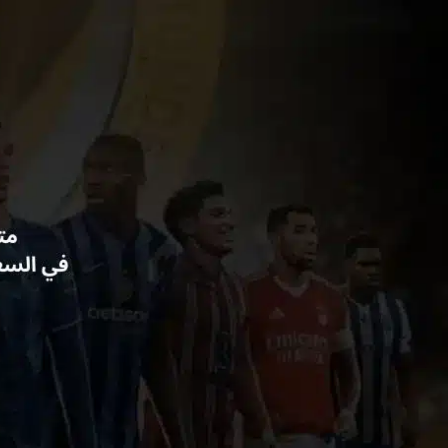
خطي
لى
لمحتوى