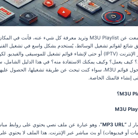
إذا كنت قد سمعت عن M3U Playlist وتريد معرفة كل شيء عنه، فأنت في ا
نسيق شائع لقوائم تشغيل الوسائط، يُستخدم بشكل واسع في تشغيل القن
التلفزيونية عبر الإنترنت (IPTV) أو حتى لإنشاء قوائم تشغيل للموسيقى والفيديو
؟ كيف يعمل؟ وكيف يمكنك الاستفادة منه؟ في هذا الدليل الشامل،
جميع الأسئلة حول قوائم M3U، سواء كنت تبحث عن طريقة تشغيلها، الحصول علي
ى إنشاء قائمتك الخاصة.
“MP3 URL”
، وهو عبارة عن ملف نصي يحتوي على روابط مباش
ات أو فيديوهات) أو بث مباشر عبر الإنترنت. هذا الملف لا يحتوي عل