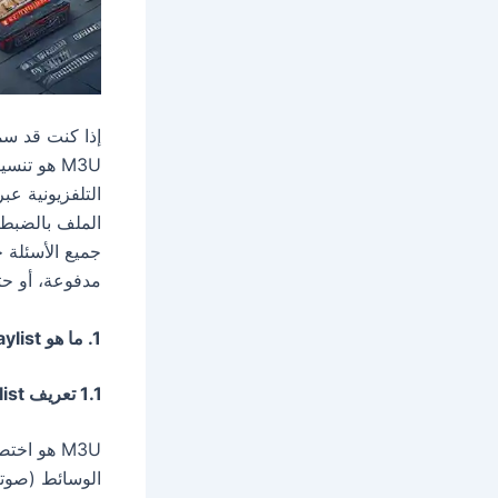
M3U هو ت
الملف بالضبط
مدفوعة، أو حت
1. ما هو M3U Playlist؟
1.1 تعريف M3U Playlist
M3U هو اختصار لـ
الوسائط (صوتي