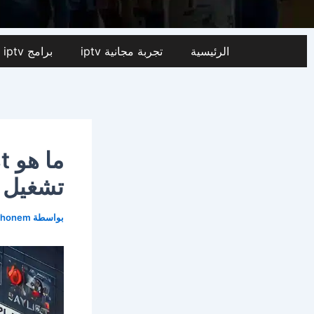
الرئيسية
تجربة مجانية iptv​
برامج iptv من متجر SMARTER TV
تشغيل IPTV وكيفية استخدامه
بواسطة
ghonem