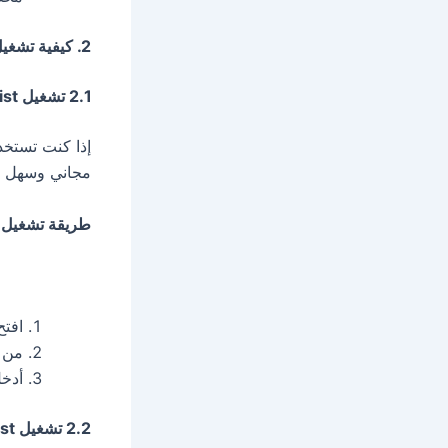
2. كيفية تشغيل M3U Playlist على مختلف الأجهزة؟
2.1 تشغيل M3U Playlist على الكمبيوتر
إذا كنت تستخدم 
مجاني وسهل ال
طريقة تشغيل M3U في VLC:
افتح edia Player
من ا
أدخل رابط M3U 
2.2 تشغيل M3U Playlist على الهاتف الذكي (Android و iPhone)