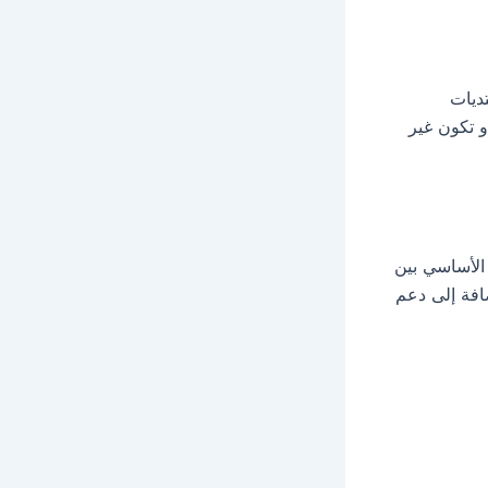
تديات
 أو تكون غير
لفرق الأساسي بين
خيرة توفر محتوى أكثر استقرارًا وجودة HD و4K، بالإضافة إلى دعم