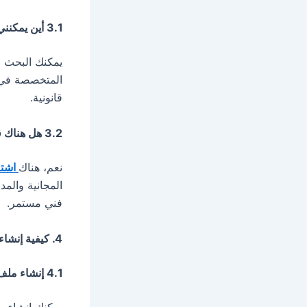
3.1 أين يمكنني العثور على M3U Playlist مجانية؟
يمكنك البحث ع
قانونية.
3.2 هل هناك قوائم تشغيل M3U مدفوعة؟
نعم، هناك
اشتراكات
فني مستمر.
4. كيفية إنشاء M3U Playlist خاصة بك؟
4.1 إنشاء ملف M3U يدويًا
يمكنك إنشاء ملف M3U بنفسك باستخدام أي م