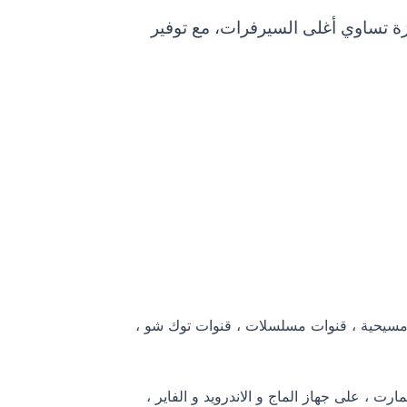
قارنة بقيمته، حيث يقدم لك أفضل سيرفر IPTV مع تجربة متميزة تساوي أغلى السيرفرات، مع توفير
 و مسيحية ، قنوات مسلسلات ، قنوات توك شو ،
 ، على جهاز الماج و الاندرويد و الفاير ،