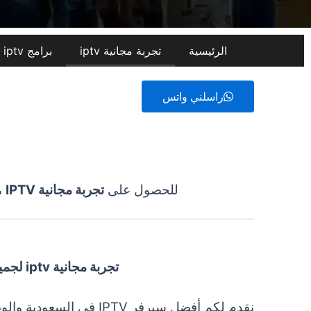
الرئيسية
تجربة مجانية iptv​
برامج iptv من متجر SMARTER TV
راسلني واتس
للحصول على
تجربة مجانية IPTV
م
تجربة مجانية iptv
لجميع ا
نقدم لكم
أفضل سيرفر IPTV
في السعودية والوطن