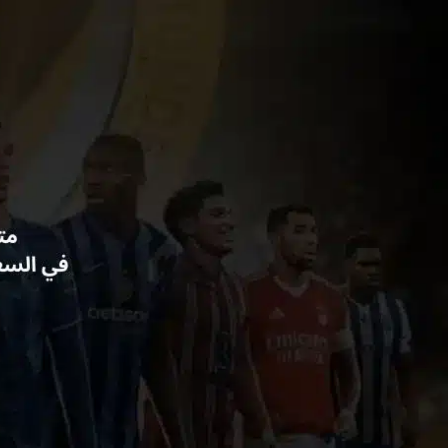
خطي
لى
لمحتوى