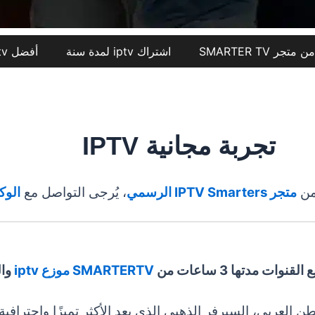
اشتراك iptv لمدة سنة
أفضل iptv في السعودية
تجربة مجانية IPTV
ن
متجر
IPTV Smarters الرسمي
، يُرجى التواصل مع
الوك
لقنوات مدتها 3 ساعات من
SMARTERTV
موزع iptv
وال
 العربي، السيرفر الذهبي الذي يعد الأكثر تميزًا واحتراف