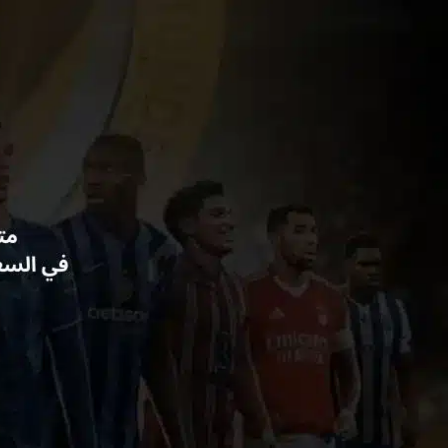
خطي
لى
لمحتوى