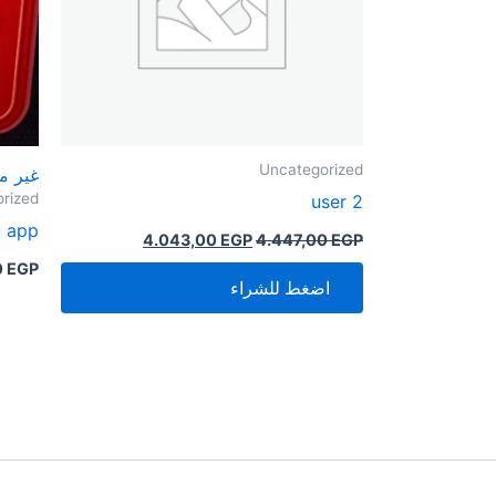
Uncategorized
غير م
rized
2 user
+ app
4.043,00
EGP
4.447,00
EGP
0
EGP
اضغط للشراء