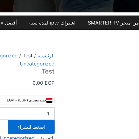
اشتراك iptv لمدة سنة
أفضل iptv في السعودية
الرئيسية
/
/ Test
gorized
Uncategorized
Test
0,00
EGP
جنيه مصري (EGP) - EGP
اضغط للشراء
التصنيف:
Uncategorized