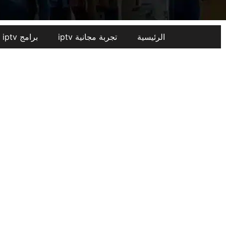
الرئيسية
تجربة مجانية iptv​
برامج iptv من متجر SMARTER TV